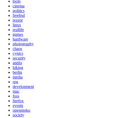
tools
cinema
politics
freebsd
rezept
linux
reallife
games
hardware
photography
chaos
cynics
security
antifa
hiking
berlin
media
rpg
development
mac
foss
firefox
events
openmoko
society