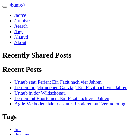
<bunix/>
/home
/archive
/search
/tags
/shared
/about
Recently Shared Posts
Recent Posts
Urlaub statt Ferien: Ein Fazit nach vier Jahren
Lernen im gebundenen Ganztag: Ein Fazit nach vier Jahren
Urlaub in der Wildschönau
Lernen mit Bausteinen: Ein Fazit nach vier Jahren
Agile Methoden: Mehr als nur Reagieren auf Veränderung
Tags
fun
dresden