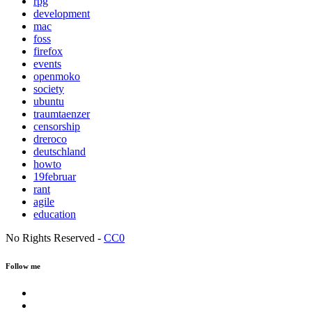
rpg
development
mac
foss
firefox
events
openmoko
society
ubuntu
traumtaenzer
censorship
dreroco
deutschland
howto
19februar
rant
agile
education
No Rights Reserved -
CC0
Follow me