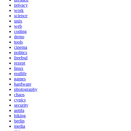
privacy
work
science
unix
web
coding
demo
tools
cinema
politics
freebsd
rezept
linux
reallife
games
hardware
photography
chaos
cynics
security
antifa
hiking
berlin
media