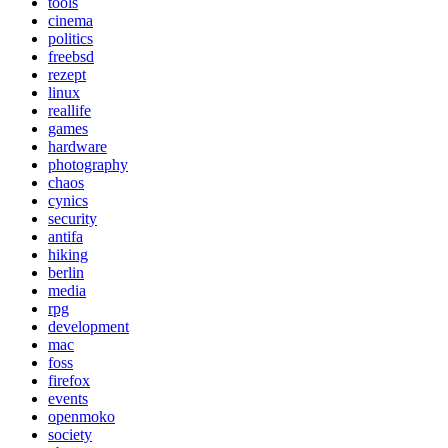
tools
cinema
politics
freebsd
rezept
linux
reallife
games
hardware
photography
chaos
cynics
security
antifa
hiking
berlin
media
rpg
development
mac
foss
firefox
events
openmoko
society