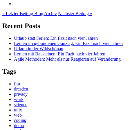
« Letzter Beitrag
Blog Archiv
Nächster Beitrag »
Recent Posts
Urlaub statt Ferien: Ein Fazit nach vier Jahren
Lernen im gebundenen Ganztag: Ein Fazit nach vier Jahren
Urlaub in der Wildschönau
Lernen mit Bausteinen: Ein Fazit nach vier Jahren
Agile Methoden: Mehr als nur Reagieren auf Veränderung
Tags
fun
dresden
privacy
work
science
unix
web
coding
demo