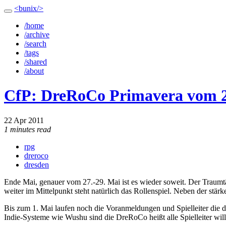
<bunix/>
/home
/archive
/search
/tags
/shared
/about
CfP: DreRoCo Primavera vom 27
22 Apr 2011
1 minutes read
rpg
dreroco
dresden
Ende Mai, genauer vom 27.-29. Mai ist es wieder soweit. Der Traumtä
weiter im Mittelpunkt steht natürlich das Rollenspiel. Neben der stär
Bis zum 1. Mai laufen noch die Voranmeldungen und Spielleiter die 
Indie-Systeme wie Wushu sind die DreRoCo heißt alle Spielleiter will