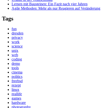
Lernen mit Bausteinen: Ein Fazit nach vier Jahren
Agile Methoden: Mehr als nur Reagieren auf Veränderung
Tags
fun
dresden
privacy
work
science
unix
web
coding
demo
tools
cinema
politics
freebsd
rezept
linux
reallife
games
hardware
photography