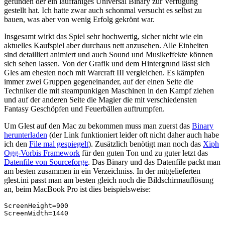
gefunden der ein lauffähiges Universal Binary zur Verfügung
gestellt hat. Ich hatte zwar auch schonmal versucht es selbst zu
bauen, was aber von wenig Erfolg gekrönt war.
Insgesamt wirkt das Spiel sehr hochwertig, sicher nicht wie ein
aktuelles Kaufspiel aber durchaus nett anzusehen. Alle Einheiten
sind detailliert animiert und auch Sound und Musikeffekte können
sich sehen lassen. Von der Grafik und dem Hintergrund lässt sich
Gles am ehesten noch mit Warcraft III vergleichen. Es kämpfen
immer zwei Gruppen gegeneinander, auf der einen Seite die
Techniker die mit steampunkigen Maschinen in den Kampf ziehen
und auf der anderen Seite die Magier die mit verschiedensten
Fantasy Geschöpfen und Feuerbällen auftrumpfen.
Um Glest auf den Mac zu bekommen muss man zuerst das
Binary
herunterladen
(der Link funktioniert leider oft nicht daher auch habe
ich den
File mal gespiegelt
). Zusätzlich benötigt man noch das
Xiph
Ogg-Vorbis Framework
für den guten Ton und zu guter letzt das
Datenfile von Sourceforge
. Das Binary und das Datenfile packt man
am besten zusammen in ein Verzeichniss. In der mitgelieferten
glest.ini passt man am besten gleich noch die Bildschirmauflösung
an, beim MacBook Pro ist dies beispielsweise:
ScreenHeight=900
