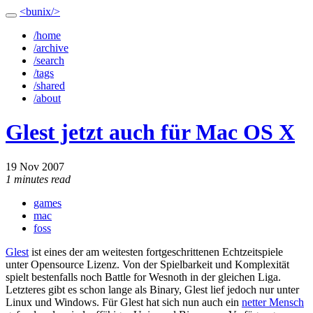
<bunix/>
/home
/archive
/search
/tags
/shared
/about
Glest jetzt auch für Mac OS X
19 Nov 2007
1 minutes read
games
mac
foss
Glest
ist eines der am weitesten fortgeschrittenen Echtzeitspiele
unter Opensource Lizenz. Von der Spielbarkeit und Komplexität
spielt bestenfalls noch Battle for Wesnoth in der gleichen Liga.
Letzteres gibt es schon lange als Binary, Glest lief jedoch nur unter
Linux und Windows. Für Glest hat sich nun auch ein
netter Mensch