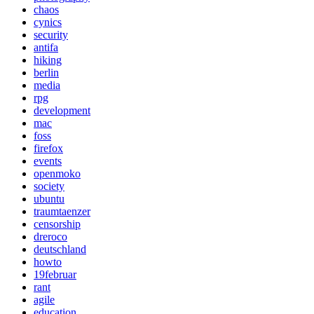
chaos
cynics
security
antifa
hiking
berlin
media
rpg
development
mac
foss
firefox
events
openmoko
society
ubuntu
traumtaenzer
censorship
dreroco
deutschland
howto
19februar
rant
agile
education