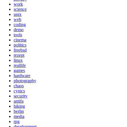
work
science
unix
web
coding
demo
tools
cinema
politics
freebsd
rezept
linux
reallife
games
hardware
photography
chaos
cynics
security
antifa
hiking
berlin
media
rpg
development