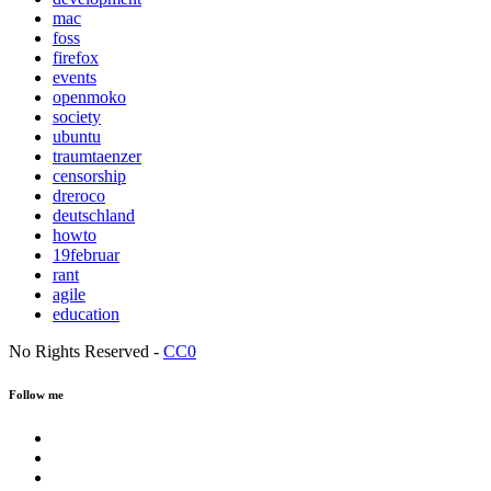
mac
foss
firefox
events
openmoko
society
ubuntu
traumtaenzer
censorship
dreroco
deutschland
howto
19februar
rant
agile
education
No Rights Reserved -
CC0
Follow me