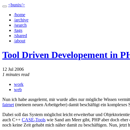
<bunix/>
/home
/archive
/search
/tags
/shared
/about
Tool Driven Developement in 
12 Jul 2006
1 minutes read
work
web
Nun ich habe ausgelernt, mir wurde alles nur mögliche Wissen vermitt
fairnet
(meinem neuen Arbeitgeber) damit beschäftigt ein komplexes
Dabei soll das System möglichst leicht erweiterbar und Objektorientiert
auch C++
CASE-Tools
wie Sand am Meer gibt, PHP aber doch eher d
noch keine Zeit gehabt mich näher damit zu beschäftigen. Nun, jetz