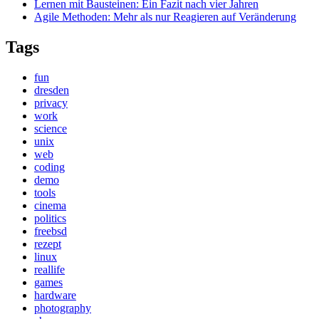
Lernen mit Bausteinen: Ein Fazit nach vier Jahren
Agile Methoden: Mehr als nur Reagieren auf Veränderung
Tags
fun
dresden
privacy
work
science
unix
web
coding
demo
tools
cinema
politics
freebsd
rezept
linux
reallife
games
hardware
photography