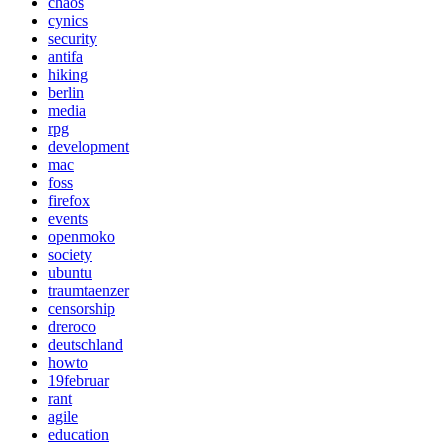
chaos
cynics
security
antifa
hiking
berlin
media
rpg
development
mac
foss
firefox
events
openmoko
society
ubuntu
traumtaenzer
censorship
dreroco
deutschland
howto
19februar
rant
agile
education