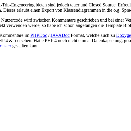
nd-Trip-Engeneering bieten sind jedoch teuer und Closed Source. Erfre
Dieses erlaubt einen Export von Klassendiagrammen in die o.g. Sprach
 Nutzercode wird zwischen Kommentare geschrieben und bei einer Verä
Projekt verwenden werde, so habe ich schon angefangen die Template Bi
kt Kommentare im
PHPDoc
/
JAVADoc
Format, welche auch zu
Doxyge
 4 & 5 ersehen. Hatte PHP 4 noch nicht einmal Datenkapselung, geschw
muster
gestalten kann.