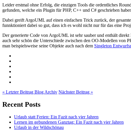
Leider erstmal ohne Erfolg, die einzigen Tools die ordentliches Rou
gefunden, welche ein Plugin für PHP, C++ und C# geschrieben haben. 
Dabei greift ArgoUML auf einen einfachen Trick zurück, der gesamte
funnktioniert dabei so gut, dass ich es wohl nicht nur für das eine 
Der generierte Code von ArgoUML ist sehr sauber und enthält dire
auch sehr schön die Unterschiede zwischen den OO-Modellen von PHP
man beispielsweise seine Objekte auch nach dem
Singleton Entwurfs
« Letzter Beitrag
Blog Archiv
Nächster Beitrag »
Recent Posts
Urlaub statt Ferien: Ein Fazit nach vier Jahren
Lernen im gebundenen Ganztag: Ein Fazit nach vier Jahren
Urlaub in der Wildschönau