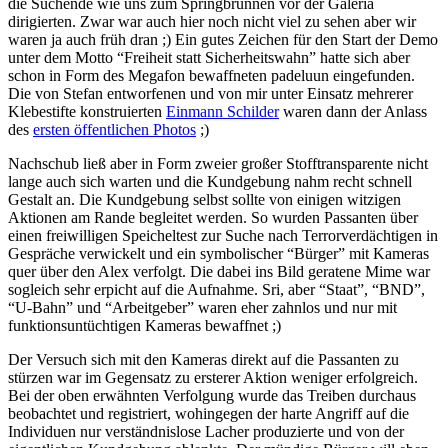
die Suchende wie uns zum Springbrunnen vor der Galeria
dirigierten. Zwar war auch hier noch nicht viel zu sehen aber wir
waren ja auch früh dran ;) Ein gutes Zeichen für den Start der Demo
unter dem Motto “Freiheit statt Sicherheitswahn” hatte sich aber
schon in Form des Megafon bewaffneten padeluun eingefunden.
Die von Stefan entworfenen und von mir unter Einsatz mehrerer
Klebestifte konstruierten
Einmann Schilder
waren dann der Anlass
des
ersten öffentlichen Photos
;)
Nachschub ließ aber in Form zweier großer Stofftransparente nicht
lange auch sich warten und die Kundgebung nahm recht schnell
Gestalt an. Die Kundgebung selbst sollte von einigen witzigen
Aktionen am Rande begleitet werden. So wurden Passanten über
einen freiwilligen Speicheltest zur Suche nach Terrorverdächtigen in
Gespräche verwickelt und ein symbolischer “Bürger” mit Kameras
quer über den Alex verfolgt. Die dabei ins Bild geratene Mime war
sogleich sehr erpicht auf die Aufnahme. Sri, aber “Staat”, “BND”,
“U-Bahn” und “Arbeitgeber” waren eher zahnlos und nur mit
funktionsuntüchtigen Kameras bewaffnet ;)
Der Versuch sich mit den Kameras direkt auf die Passanten zu
stürzen war im Gegensatz zu ersterer Aktion weniger erfolgreich.
Bei der oben erwähnten Verfolgung wurde das Treiben durchaus
beobachtet und registriert, wohingegen der harte Angriff auf die
Individuen nur verständnislose Lacher produzierte und von der