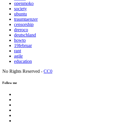
openmoko
society
ubuntu
traumtaenzer
censorship
dreroco
deutschland
howto
19februar
rant
agile
education
No Rights Reserved -
CC0
Follow me