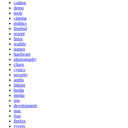
coding
demo
tools
cinema
politics
freebsd
rezept
linux
reallife
games
hardware
photography
chaos
cynics
security
antifa
hiking
berlin
media
rpg
development
mac
foss
firefox
events