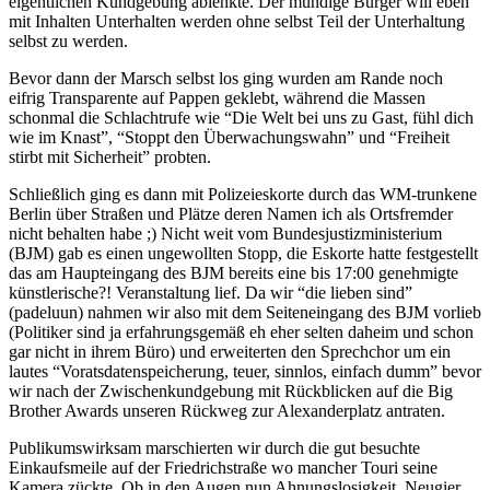
eigentlichen Kundgebung ablenkte. Der mündige Bürger will eben
mit Inhalten Unterhalten werden ohne selbst Teil der Unterhaltung
selbst zu werden.
Bevor dann der Marsch selbst los ging wurden am Rande noch
eifrig Transparente auf Pappen geklebt, während die Massen
schonmal die Schlachtrufe wie “Die Welt bei uns zu Gast, fühl dich
wie im Knast”, “Stoppt den Überwachungswahn” und “Freiheit
stirbt mit Sicherheit” probten.
Schließlich ging es dann mit Polizeieskorte durch das WM-trunkene
Berlin über Straßen und Plätze deren Namen ich als Ortsfremder
nicht behalten habe ;) Nicht weit vom Bundesjustizministerium
(BJM) gab es einen ungewollten Stopp, die Eskorte hatte festgestellt
das am Haupteingang des BJM bereits eine bis 17:00 genehmigte
künstlerische?! Veranstaltung lief. Da wir “die lieben sind”
(padeluun) nahmen wir also mit dem Seiteneingang des BJM vorlieb
(Politiker sind ja erfahrungsgemäß eh eher selten daheim und schon
gar nicht in ihrem Büro) und erweiterten den Sprechchor um ein
lautes “Voratsdatenspeicherung, teuer, sinnlos, einfach dumm” bevor
wir nach der Zwischenkundgebung mit Rückblicken auf die Big
Brother Awards unseren Rückweg zur Alexanderplatz antraten.
Publikumswirksam marschierten wir durch die gut besuchte
Einkaufsmeile auf der Friedrichstraße wo mancher Touri seine
Kamera zückte. Ob in den Augen nun Ahnungslosigkeit, Neugier,