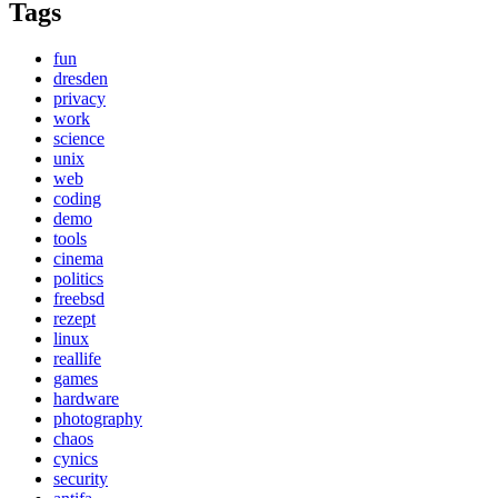
Tags
fun
dresden
privacy
work
science
unix
web
coding
demo
tools
cinema
politics
freebsd
rezept
linux
reallife
games
hardware
photography
chaos
cynics
security