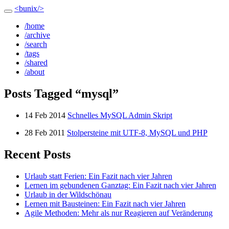
<bunix/>
/home
/archive
/search
/tags
/shared
/about
Posts Tagged “mysql”
14 Feb 2014
Schnelles MySQL Admin Skript
28 Feb 2011
Stolpersteine mit UTF-8, MySQL und PHP
Recent Posts
Urlaub statt Ferien: Ein Fazit nach vier Jahren
Lernen im gebundenen Ganztag: Ein Fazit nach vier Jahren
Urlaub in der Wildschönau
Lernen mit Bausteinen: Ein Fazit nach vier Jahren
Agile Methoden: Mehr als nur Reagieren auf Veränderung