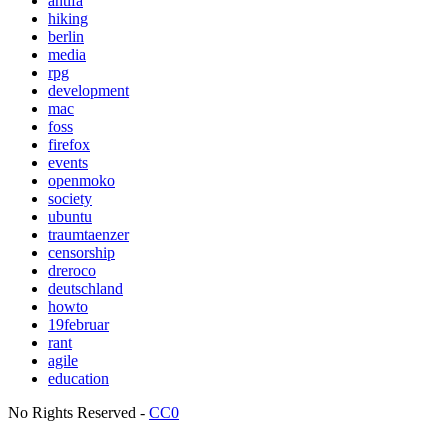
antifa
hiking
berlin
media
rpg
development
mac
foss
firefox
events
openmoko
society
ubuntu
traumtaenzer
censorship
dreroco
deutschland
howto
19februar
rant
agile
education
No Rights Reserved -
CC0