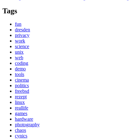
Tags
fun
dresden
privacy
work
science
unix
web
coding
demo
tools
cinema
politics
freebsd
rezept
linux
reallife
games
hardware
photography
chaos
cynics