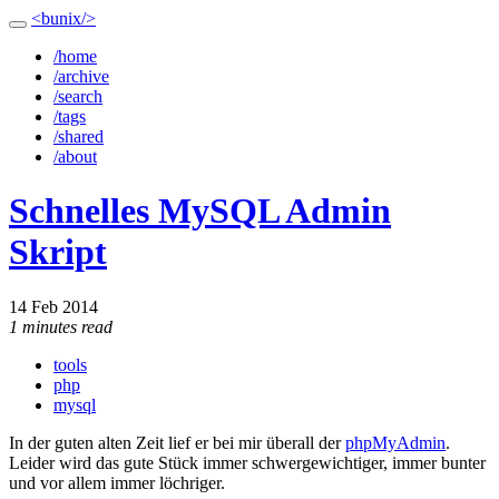
<bunix/>
/home
/archive
/search
/tags
/shared
/about
Schnelles MySQL Admin
Skript
14 Feb 2014
1 minutes read
tools
php
mysql
In der guten alten Zeit lief er bei mir überall der
phpMyAdmin
.
Leider wird das gute Stück immer schwergewichtiger, immer bunter
und vor allem immer löchriger.