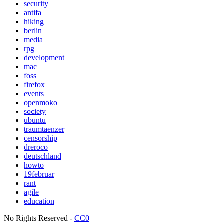
security
antifa
hiking
berlin
media
rpg
development
mac
foss
firefox
events
openmoko
society
ubuntu
traumtaenzer
censorship
dreroco
deutschland
howto
19februar
rant
agile
education
No Rights Reserved -
CC0