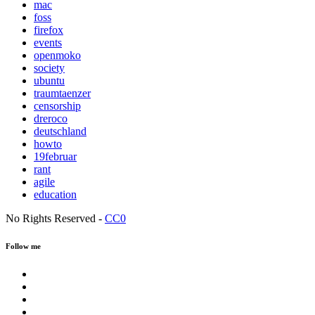
mac
foss
firefox
events
openmoko
society
ubuntu
traumtaenzer
censorship
dreroco
deutschland
howto
19februar
rant
agile
education
No Rights Reserved -
CC0
Follow me