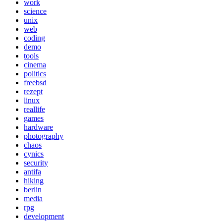
work
science
unix
web
coding
demo
tools
cinema
politics
freebsd
rezept
linux
reallife
games
hardware
photography
chaos
cynics
security
antifa
hiking
berlin
media
rpg
development