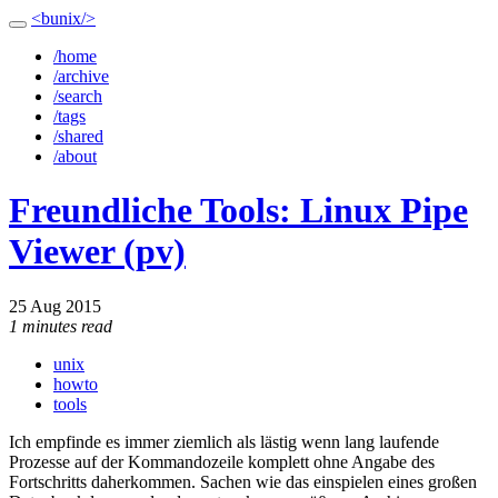
<bunix/>
/home
/archive
/search
/tags
/shared
/about
Freundliche Tools: Linux Pipe
Viewer (pv)
25 Aug 2015
1 minutes read
unix
howto
tools
Ich empfinde es immer ziemlich als lästig wenn lang laufende
Prozesse auf der Kommandozeile komplett ohne Angabe des
Fortschritts daherkommen. Sachen wie das einspielen eines großen