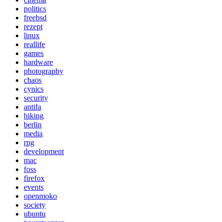
politics
freebsd
rezept
linux
reallife
games
hardware
photography
chaos
cynics
security
antifa
hiking
berlin
media
rpg
development
mac
foss
firefox
events
openmoko
society
ubuntu