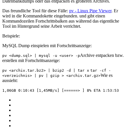
Datenbankdumps oder das entpacken es größeren Archives.
Das freundliche Tool für diese Fälle:
pv - Linux Pipe Viewer
. Er
wird in die Kommandokette eingebunden. und gibt einen
Kommandozeilen Fortschrittsbalken aus während das eigentliche
Tool im Hintergrund seine Arbeit verrichtet.
Beispiele:
MySQL Dump einspielen mit Fortschrittsanzeige:
Archive entpacken bzw.
pv <dump.sql> | mysql -u <user> -p
erstellen mit Fortschrittsanzeige:
pv <archiv.tar.bz2> | bzip2 -d | tar x
tar -cf -
Wie es
<verzeichnis> | pv | gzip > <archiv.tar.gz>
aussieht:
1,06GB 0:10:43 [1,45MB/s] [======> ] 8% ETA 1:53:53