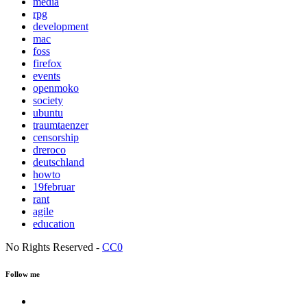
media
rpg
development
mac
foss
firefox
events
openmoko
society
ubuntu
traumtaenzer
censorship
dreroco
deutschland
howto
19februar
rant
agile
education
No Rights Reserved -
CC0
Follow me