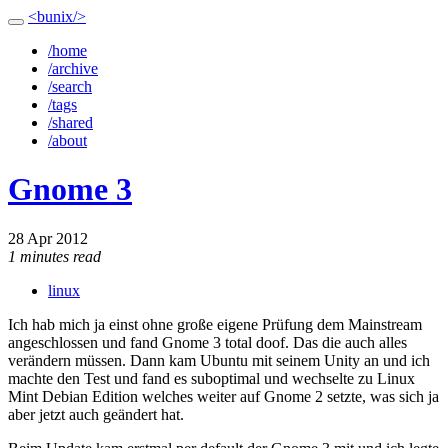
<bunix/>
/home
/archive
/search
/tags
/shared
/about
Gnome 3
28 Apr 2012
1 minutes read
linux
Ich hab mich ja einst ohne große eigene Prüfung dem Mainstream
angeschlossen und fand Gnome 3 total doof. Das die auch alles
verändern müssen. Dann kam Ubuntu mit seinem Unity an und ich
machte den Test und fand es suboptimal und wechselte zu Linux
Mint Debian Edition welches weiter auf Gnome 2 setzte, was sich ja
aber jetzt auch geändert hat.