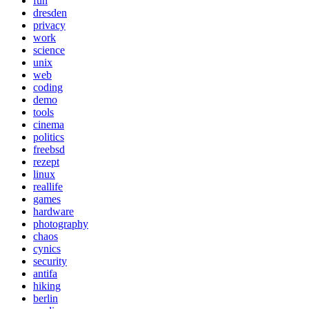
fun
dresden
privacy
work
science
unix
web
coding
demo
tools
cinema
politics
freebsd
rezept
linux
reallife
games
hardware
photography
chaos
cynics
security
antifa
hiking
berlin