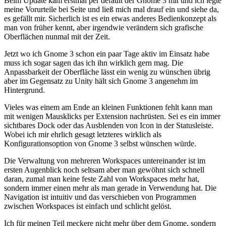
Beim Update kam erstmal per default der Gnome 3 mit und ich legte
meine Vorurteile bei Seite und ließ mich mal drauf ein und siehe da,
es gefällt mir. Sicherlich ist es ein etwas anderes Bedienkonzept als
man von früher kennt, aber irgendwie verändern sich grafische
Oberflächen nunmal mit der Zeit.
Jetzt wo ich Gnome 3 schon ein paar Tage aktiv im Einsatz habe
muss ich sogar sagen das ich ihn wirklich gern mag. Die
Anpassbarkeit der Oberfläche lässt ein wenig zu wünschen übrig
aber im Gegensatz zu Unity hält sich Gnome 3 angenehm im
Hintergrund.
Vieles was einem am Ende an kleinen Funktionen fehlt kann man
mit wenigen Mausklicks per Extension nachrüsten. Sei es ein immer
sichtbares Dock oder das Ausblenden von Icon in der Statusleiste.
Wobei ich mir ehrlich gesagt letzteres wirklich als
Konfigurationsoption von Gnome 3 selbst wünschen würde.
Die Verwaltung von mehreren Workspaces untereinander ist im
ersten Augenblick noch seltsam aber man gewöhnt sich schnell
daran, zumal man keine feste Zahl von Workspaces mehr hat,
sondern immer einen mehr als man gerade in Verwendung hat. Die
Navigation ist intuitiv und das verschieben von Programmen
zwischen Workspaces ist einfach und schlicht gelöst.
Ich für meinen Teil meckere nicht mehr über dem Gnome, sondern