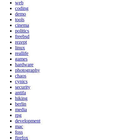
web
coding
demo
tools
cinema
politics
freebsd
rezept
linux
reallife
games
hardware
photography
chaos
cynics
security
antifa
hiking
berlin
media
rpg
development
mac
foss
firefox