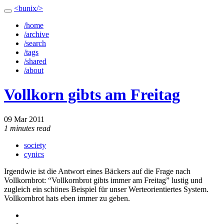
<bunix/>
/home
/archive
/search
/tags
/shared
/about
Vollkorn gibts am Freitag
09 Mar 2011
1 minutes read
society
cynics
Irgendwie ist die Antwort eines Bäckers auf die Frage nach
Vollkornbrot: “Vollkornbrot gibts immer am Freitag” lustig und
zugleich ein schönes Beispiel für unser Werteorientiertes System.
Vollkornbrot hats eben immer zu geben.