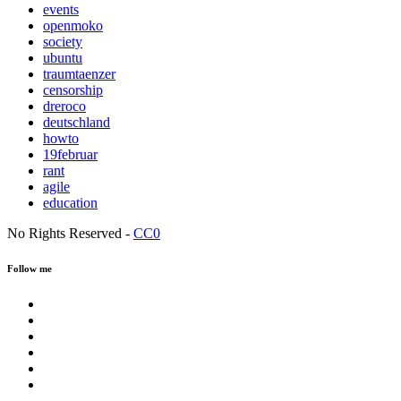
events
openmoko
society
ubuntu
traumtaenzer
censorship
dreroco
deutschland
howto
19februar
rant
agile
education
No Rights Reserved -
CC0
Follow me