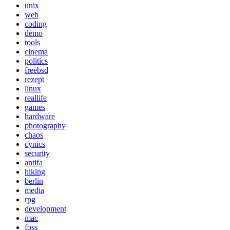
unix
web
coding
demo
tools
cinema
politics
freebsd
rezept
linux
reallife
games
hardware
photography
chaos
cynics
security
antifa
hiking
berlin
media
rpg
development
mac
foss