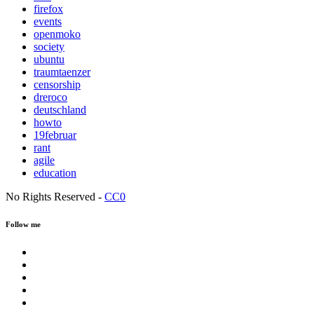
firefox
events
openmoko
society
ubuntu
traumtaenzer
censorship
dreroco
deutschland
howto
19februar
rant
agile
education
No Rights Reserved -
CC0
Follow me