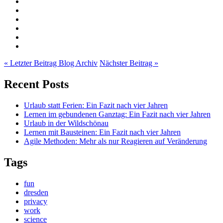
« Letzter Beitrag
Blog Archiv
Nächster Beitrag »
Recent Posts
Urlaub statt Ferien: Ein Fazit nach vier Jahren
Lernen im gebundenen Ganztag: Ein Fazit nach vier Jahren
Urlaub in der Wildschönau
Lernen mit Bausteinen: Ein Fazit nach vier Jahren
Agile Methoden: Mehr als nur Reagieren auf Veränderung
Tags
fun
dresden
privacy
work
science