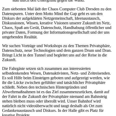
statt durch den Untergrund gegen die Wand.
Zum siebenten Mal lädt der Chaos Computer Club Dresden zu den
Datenspuren. Unter dem Motto Mind the Gap geht es um den
Diskurs der aufgeklärten Netzgemeinschaft, Ideenaustausch,
Diskussionen, Wissen, kreative Visionen unserer Zukunft im Netz,
Chaos, Spaß am Gerät, Datenschutz, Handhabung öffentlicher und
privater Daten, Formung der Informationsgesellschaft und der uns
umgebenden Realität.
Wir suchen Vorträge und Workshops zu den Themen Privatsphäre,
Datenschutz, neue Technologien und dem ganzen Drum und Dran.
Bringt Licht in den Tunnel und begleitet uns auf der Reise in die
Zukunft.
Die Fahrgäste setzen sich zusammen aus interessierten
selbstdenkenden Wesen, Datenaktivisten, Netz- und Zeitreisenden.
Es soll Hilfe beim Einsteigen geboten und aufgezeigt werden, wie
ihr die Lücke zwischen gefühlter und tatsächlicher Privatsphäre
schließt. Neben den technischen Hintergründen und
Abwehrmaßnahmen ist es das Ziel zusammenzurücken, damit auf
der Fahrt in die Zukunft der Privatsphäre niemand am Bahnsteig
stehen bleiben muss oder überollt wird. Unser Bahnhof wird
natürlich nicht videoüberwacht und taugt deshalb als Ort zum
Gedankenaustausch und Diskurs. In der Halle gibt es Platz für
kreative Projekte.