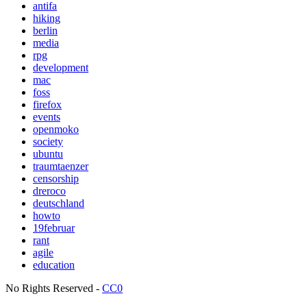
antifa
hiking
berlin
media
rpg
development
mac
foss
firefox
events
openmoko
society
ubuntu
traumtaenzer
censorship
dreroco
deutschland
howto
19februar
rant
agile
education
No Rights Reserved -
CC0