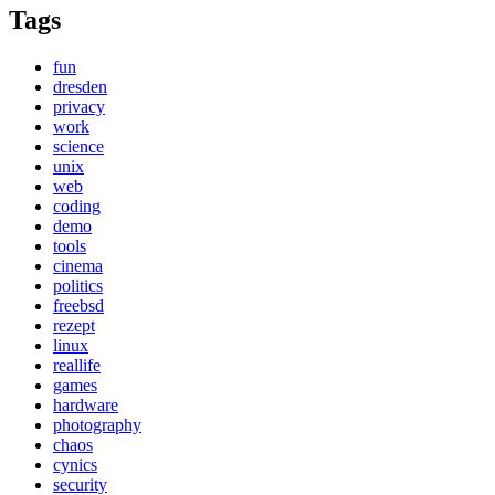
Tags
fun
dresden
privacy
work
science
unix
web
coding
demo
tools
cinema
politics
freebsd
rezept
linux
reallife
games
hardware
photography
chaos
cynics
security