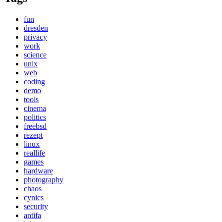
fun
dresden
privacy
work
science
unix
web
coding
demo
tools
cinema
politics
freebsd
rezept
linux
reallife
games
hardware
photography
chaos
cynics
security
antifa