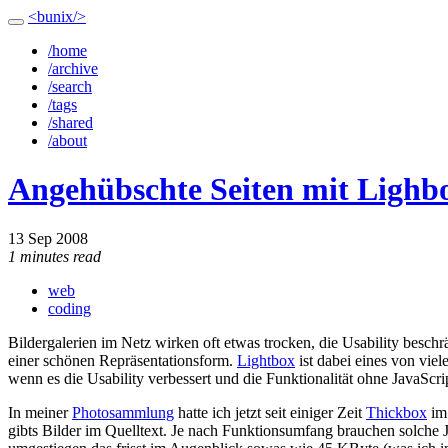
<bunix/>
/home
/archive
/search
/tags
/shared
/about
Angehübschte Seiten mit Lighb
13 Sep 2008
1 minutes read
web
coding
Bildergalerien im Netz wirken oft etwas trocken, die Usability besch
einer schönen Repräsentationsform.
Lightbox
ist dabei eines von viel
wenn es die Usability verbessert und die Funktionalität ohne JavaScrip
In meiner
Photosammlung
hatte ich jetzt seit einiger Zeit
Thickbox
im 
gibts Bilder im Quelltext. Je nach Funktionsumfang brauchen solche 