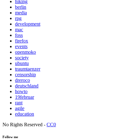
hiking
berlin
media
rpg
development
mac
foss
firefox
events
openmoko
society
ubuntu
traumtaenzer
censorship
dreroco
deutschland
howto
19februar
rant
agile
education
No Rights Reserved -
CC0
Follow me