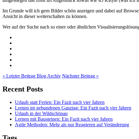
umgestiegen das frisst im Augenblick sowas wie 45 KByte (was ich imm
Im Grunde will ich gern Bilder schön anzeigen und dabei auf Browserfe
Ansicht in dieser weiterschalten zu können.
Wer auf der Suche nach so einer oder ähnlichen Visualisierungslösunge
« Letzter Beitrag
Blog Archiv
Nächster Beitrag »
Recent Posts
Urlaub statt Ferien: Ein Fazit nach vier Jahren
Lernen im gebundenen Ganztag: Ein Fazit nach vier Jahren
Urlaub in der Wildschönau
Lernen mit Bausteinen: Ein Fazit nach vier Jahren
Agile Methoden: Mehr als nur Reagieren auf Veränderung
Tags