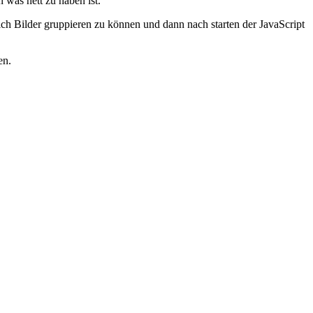
 was nett zu haben ist.
lich Bilder gruppieren zu können und dann nach starten der JavaScript
en.