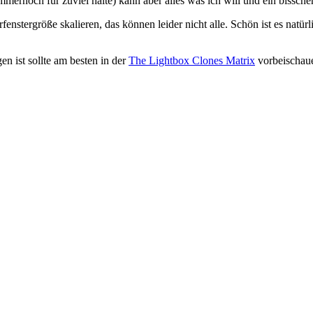
ernoch für zuviel halte) kann aber alles was ich will und ein bisschen
nstergröße skalieren, das können leider nicht alle. Schön ist es natür
n ist sollte am besten in der
The Lightbox Clones Matrix
vorbeischau