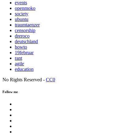
events
openmoko
society
ubuntu
traumtaenzer
censorship
dreroco
deutschland
howto
19februar
rant
agile
education
No Rights Reserved -
CC0
Follow me