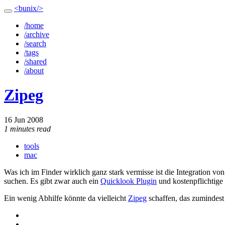
<bunix/>
/home
/archive
/search
/tags
/shared
/about
Zipeg
16 Jun 2008
1 minutes read
tools
mac
Was ich im Finder wirklich ganz stark vermisse ist die Integration vo
suchen. Es gibt zwar auch ein
Quicklook Plugin
und kostenpflichtige 
Ein wenig Abhilfe könnte da vielleicht
Zipeg
schaffen, das zumindest