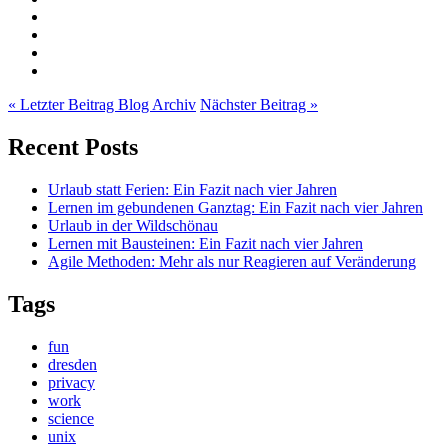
« Letzter Beitrag
Blog Archiv
Nächster Beitrag »
Recent Posts
Urlaub statt Ferien: Ein Fazit nach vier Jahren
Lernen im gebundenen Ganztag: Ein Fazit nach vier Jahren
Urlaub in der Wildschönau
Lernen mit Bausteinen: Ein Fazit nach vier Jahren
Agile Methoden: Mehr als nur Reagieren auf Veränderung
Tags
fun
dresden
privacy
work
science
unix