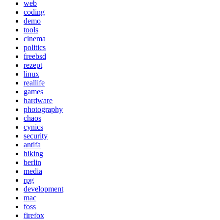
web
coding
demo
tools
cinema
politics
freebsd
rezept
linux
reallife
games
hardware
photography
chaos
cynics
security
antifa
hiking
berlin
media
rpg
development
mac
foss
firefox