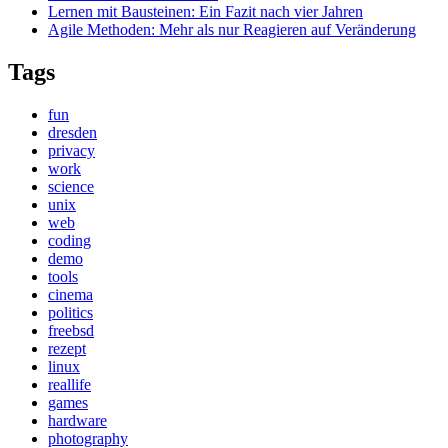
Lernen mit Bausteinen: Ein Fazit nach vier Jahren
Agile Methoden: Mehr als nur Reagieren auf Veränderung
Tags
fun
dresden
privacy
work
science
unix
web
coding
demo
tools
cinema
politics
freebsd
rezept
linux
reallife
games
hardware
photography