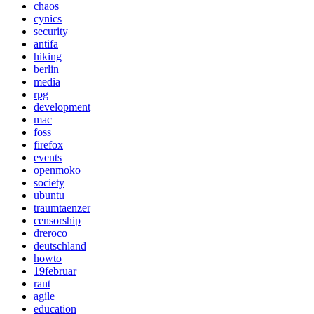
chaos
cynics
security
antifa
hiking
berlin
media
rpg
development
mac
foss
firefox
events
openmoko
society
ubuntu
traumtaenzer
censorship
dreroco
deutschland
howto
19februar
rant
agile
education