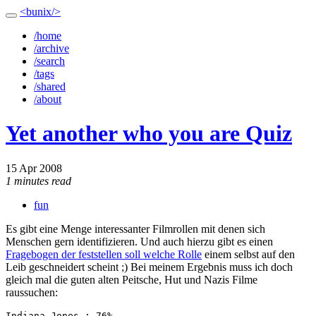
<bunix/>
/home
/archive
/search
/tags
/shared
/about
Yet another who you are Quiz
15 Apr 2008
1 minutes read
fun
Es gibt eine Menge interessanter Filmrollen mit denen sich
Menschen gern identifizieren. Und auch hierzu gibt es einen
Fragebogen der feststellen soll welche Rolle
einem selbst auf den
Leib geschneidert scheint ;) Bei meinem Ergebnis muss ich doch
gleich mal die guten alten Peitsche, Hut und Nazis Filme
raussuchen:
Indiana Jones : 76%
