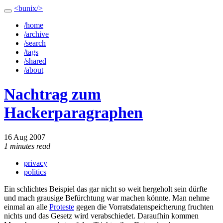
<bunix/>
/home
/archive
/search
/tags
/shared
/about
Nachtrag zum
Hackerparagraphen
16 Aug 2007
1 minutes read
privacy
politics
Ein schlichtes Beispiel das gar nicht so weit hergeholt sein dürfte
und mach grausige Befürchtung war machen könnte. Man nehme
einmal an alle
Proteste
gegen die Vorratsdatenspeicherung fruchten
nichts und das Gesetz wird verabschiedet. Daraufhin kommen