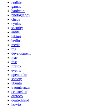
reallife
games
hardware
photography
chaos
cynics
security
antifa
hiking
berlin
media
rpg
development
mac
foss
firefox
events
openmoko
society
ubuntu
traumtaenzer
censorship
dreroco
deutschland
howto