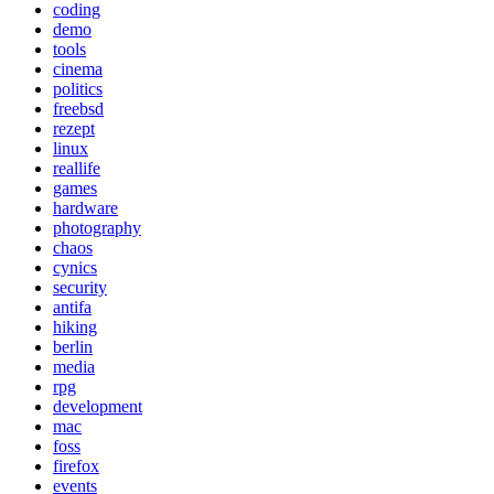
coding
demo
tools
cinema
politics
freebsd
rezept
linux
reallife
games
hardware
photography
chaos
cynics
security
antifa
hiking
berlin
media
rpg
development
mac
foss
firefox
events