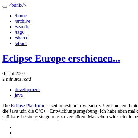
<bunix/>
/home
/archive
/search
/tags
/shared
/about
Eclipse Europe erschienen...
01 Jul 2007
1 minutes read
development
java
Die
Eclipse Plattform
ist seit jüngstem in Version 3.3 erschienen. 
die Java udn die C/C++ Entwicklungsumgebung. Ich habe eben mal die ak
spürbare Leistungssteigerung zu verspüren. Mal sehen wie sich die ne