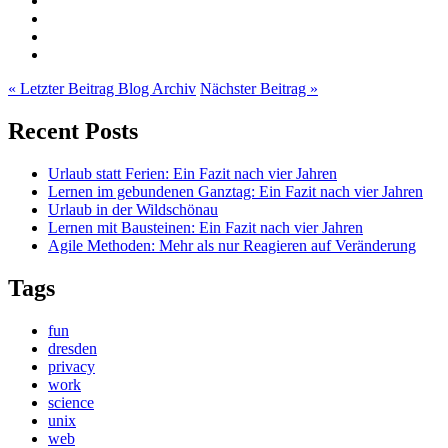
« Letzter Beitrag
Blog Archiv
Nächster Beitrag »
Recent Posts
Urlaub statt Ferien: Ein Fazit nach vier Jahren
Lernen im gebundenen Ganztag: Ein Fazit nach vier Jahren
Urlaub in der Wildschönau
Lernen mit Bausteinen: Ein Fazit nach vier Jahren
Agile Methoden: Mehr als nur Reagieren auf Veränderung
Tags
fun
dresden
privacy
work
science
unix
web